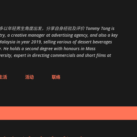
跳至主要内容
以年轻男生角度出发，分享自身经验及评价 Tommy Tong is
ry, a creative manager at advertising agency, and also a key
alaysia in year 2019, selling various of dessert beverages
. He holds a second degree with honours in Mass
ity, expert in directing commercials and short films at
生活
活动
联络