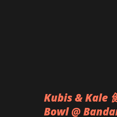
Kubis & Ka
Bowl @ Banda