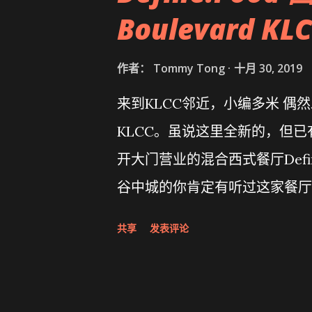
Boulevard KL
作者：
Tommy Tong
十月 30, 2019
来到KLCC邻近，小编多米 偶然发
KLCC。虽说这里全新的，但
开大门营业的混合西式餐厅Define
谷中城的你肯定有听过这家餐厅
客们带来不一样的体验。Star Bo
共享
发表评论
分钟的路程，在10里就能步行至Sur
右。