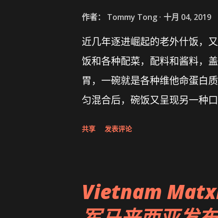
作者：
Tommy Tong
十月 04, 2019
近几年逐进崛起的老外什饭，又
饭和各种配菜，配料和酱料，盖
胃，一碗就是各种维他命蛋白质
匀混合后，碗饭又呈现另一种口感。
饭Poké Bowl专卖店，位于Band
共享
发表评论
学生千万别错过哦！
Vietnam Matx
军马来西亚发布会