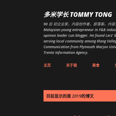
多米学长 TOMMY TONG
90 后 初企业家，内容创作者，部落客。内容多
Malaysian young entrepreneur in F&B indust
opinion leader cun blogger. He found Lerz' M
serving local community among Klang Valley
Communication from Plymouth Marjon Univers
Trenta Information Agency.
主页
关于我
美食
博
目前显示的是 2019的博文
文