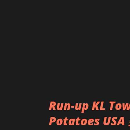
Run-up KL 
Potatoes U