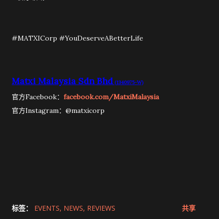
#MATXICorp #YouDeserveABetterLife
Matxi Malaysia Sdn Bhd
(1340975-W)
官方Facebook：
facebook.com/MatxiMalaysia
官方Instagram：@matxicorp
标签：
EVENTS
NEWS
REVIEWS
共享