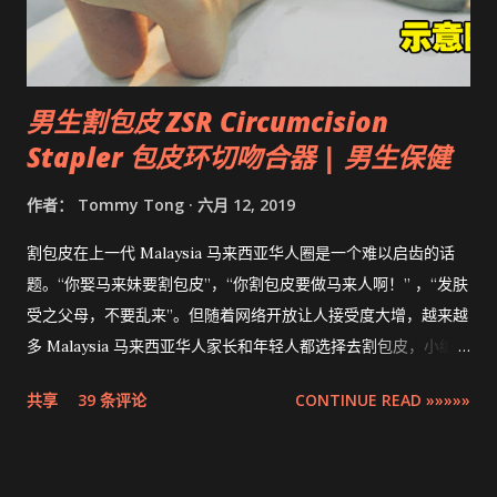
男生割包皮 ZSR Circumcision
Stapler 包皮环切吻合器 | 男生保健
作者：
Tommy Tong
六月 12, 2019
割包皮在上一代 Malaysia 马来西亚华人圈是一个难以启齿的话
题。“你娶马来妹要割包皮”，“你割包皮要做马来人啊！” ，“发肤
受之父母，不要乱来”。但随着网络开放让人接受度大增，越来越
多 Malaysia 马来西亚华人家长和年轻人都选择去割包皮，小编多
米也不例外。现在割包皮不再是用巴冷刀的年代了，这次将介绍
共享
39 条评论
CONTINUE READ »»»»»
的是最先进，零出血，零缝针，15分钟快速完成的 ZSR
Circumcision Stapler 男生割包皮-包皮环切吻合器。