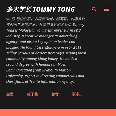
跳至主要内容
多米学长 TOMMY TONG
90 后 初企业家，内容创作者，部落客。内容多以
年轻男生角度出发，分享自身经验及评价 Tommy
Tong is Malaysian young entrepreneur in F&B
industry, a creative manager at advertising
agency, and also a key opinion leader cun
blogger. He found Lerz' Malaysia in year 2019,
selling various of dessert beverages serving local
community among Klang Valley. He holds a
second degree with honours in Mass
Communication from Plymouth Marjon
University, expert in directing commercials and
short films at Trenta Information Agency.
主页
关于我
美食
更多…