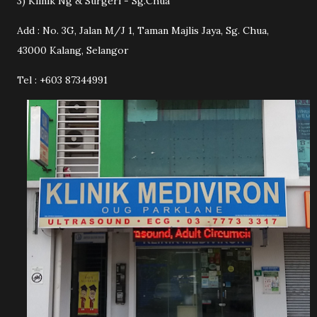
3) Klinik Ng & Surgeri - Sg.Chua
Add : No. 3G, Jalan M/J 1, Taman Majlis Jaya, Sg. Chua,
43000 Kalang, Selangor
Tel : +603 87344991