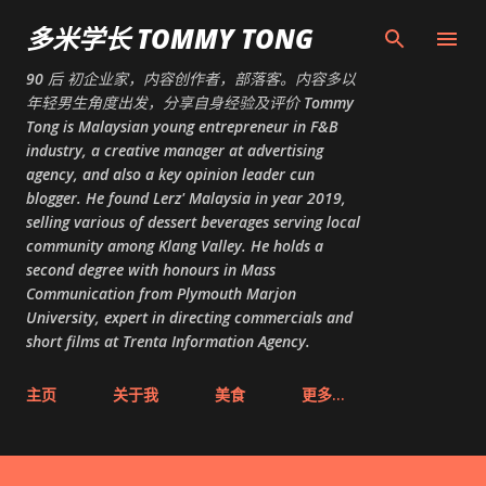
跳至主要内容
多米学长 TOMMY TONG
90 后 初企业家，内容创作者，部落客。内容多以
年轻男生角度出发，分享自身经验及评价 Tommy
Tong is Malaysian young entrepreneur in F&B
industry, a creative manager at advertising
agency, and also a key opinion leader cun
blogger. He found Lerz' Malaysia in year 2019,
selling various of dessert beverages serving local
community among Klang Valley. He holds a
second degree with honours in Mass
Communication from Plymouth Marjon
University, expert in directing commercials and
short films at Trenta Information Agency.
主页
关于我
美食
更多…