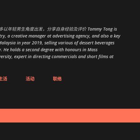
跳至主要内容
以年轻男生角度出发，分享自身经验及评价 Tommy Tong is
ry, a creative manager at advertising agency, and also a key
alaysia in year 2019, selling various of dessert beverages
. He holds a second degree with honours in Mass
ity, expert in directing commercials and short films at
生活
活动
联络