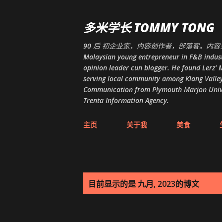
多米学长 TOMMY TONG
90 后 初企业家，内容创作者，部落客。内容多
Malaysian young entrepreneur in F&B indust
opinion leader cun blogger. He found Lerz' M
serving local community among Klang Valley
Communication from Plymouth Marjon Univers
Trenta Information Agency.
主页
关于我
美食
博
目前显示的是 九月, 2023的博文
文