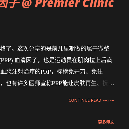
因子 @ Premier Clinic
格了。这次分享的是前几星期做的属于微整
asma (PRP) 血清因子，也是运动员在肌肉拉上后疯
板血浆注射治疗的PRP，标榜免开刀、免住
，也有许多医师宣称PRP能让皮肤再生、抚平
生毛孔粗大和凹凸坑洞等烦恼，小编多米也
CONTINUE READ »»»»»
inic Aesthetic Clinic 预约，来个拯救行
更多博文