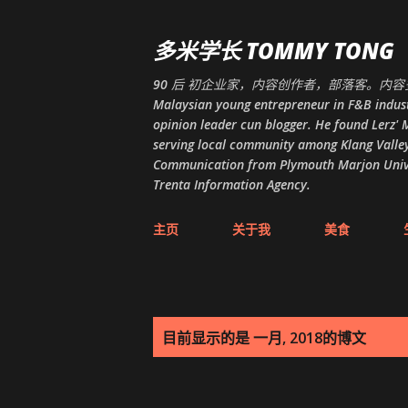
多米学长 TOMMY TONG
90 后 初企业家，内容创作者，部落客。内容多
Malaysian young entrepreneur in F&B indust
opinion leader cun blogger. He found Lerz' M
serving local community among Klang Valley
Communication from Plymouth Marjon Univers
Trenta Information Agency.
主页
关于我
美食
博
目前显示的是 一月, 2018的博文
文