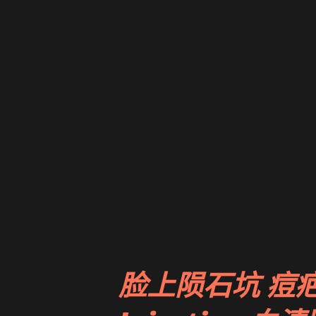
脸上陨石坑 痘疤 