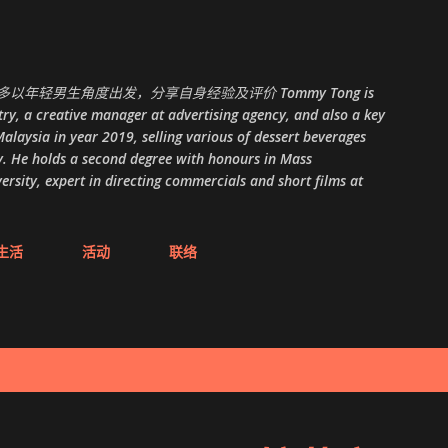
跳至主要内容
以年轻男生角度出发，分享自身经验及评价 Tommy Tong is
ry, a creative manager at advertising agency, and also a key
alaysia in year 2019, selling various of dessert beverages
. He holds a second degree with honours in Mass
ity, expert in directing commercials and short films at
生活
活动
联络