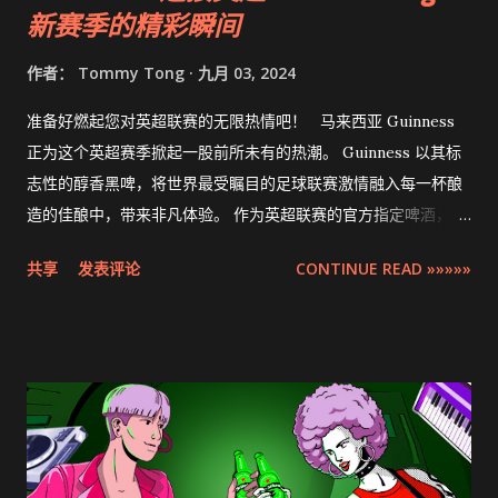
新赛季的精彩瞬间
作者：
Tommy Tong
九月 03, 2024
准备好燃起您对英超联赛的无限热情吧！ 马来西亚 Guinness
正为这个英超赛季掀起一股前所未有的热潮。 Guinness 以其标
志性的醇香黑啤，将世界最受瞩目的足球联赛激情融入每一杯酿
造的佳酿中，带来非凡体验。 作为英超联赛的官方指定啤酒，
Guinness 将在马来西亚最具人气的酒吧和酒馆举办一系列激动
共享
发表评论
CONTINUE READ »»»»»
人心的观赛派对，为这个赛季增光添彩。这不仅是一场比赛，更
是一场将足球迷与啤酒爱好者凝聚在一起的狂欢盛宴，在这里，
满腔热血、友谊与丰厚奖品交织出难忘的夜晚。