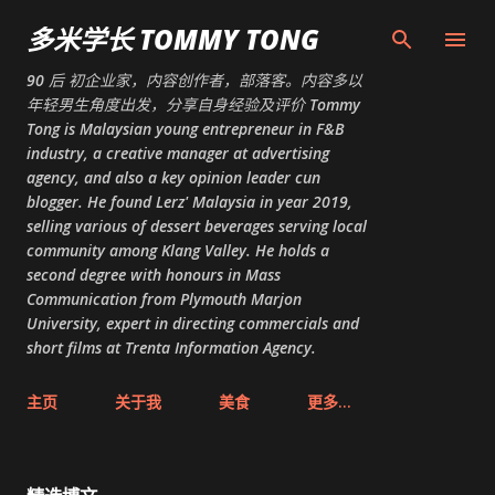
跳至主要内容
多米学长 TOMMY TONG
90 后 初企业家，内容创作者，部落客。内容多以
年轻男生角度出发，分享自身经验及评价 Tommy
Tong is Malaysian young entrepreneur in F&B
industry, a creative manager at advertising
agency, and also a key opinion leader cun
blogger. He found Lerz' Malaysia in year 2019,
selling various of dessert beverages serving local
community among Klang Valley. He holds a
second degree with honours in Mass
Communication from Plymouth Marjon
University, expert in directing commercials and
short films at Trenta Information Agency.
主页
关于我
美食
更多…