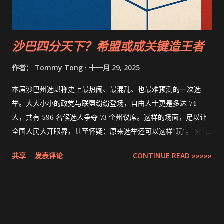
沙巴四分天下？希盟或成关键造王者
作者：
Tommy Tong
十一月 29, 2025
本届沙巴州选堪称史上最热闹、最混乱、也最难预测的一次选
举。大大小小的政党与联盟纷纷登场，自由人士更是多达 74
人，共有 596 名候选人争夺 73 个州议席。这样的场面，足以让
全国人民大开眼界，甚至怀疑：原来选举还可以这样“玩”。 究竟
是竞选门槛过低，还是沙巴人民对政治改革的渴望已经累积至爆
共享
发表评论
CONTINUE READ »»»»»
发点？无论原因为何，这一次的沙巴州选，让人看见一场深层次
的政治裂变正在酝酿。 本土主义与分票策略：五年一次的循环 如
同以往，每当东马举行选举，本土主义必然卷土重来。宗族情
绪、地域叙事、族群身份等话题，再次成为政党分化选票的工
具。政治人物年复一年使用同一套叙述，操作情绪，分裂社会，