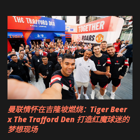
题。这也再次凸显了州—中央关系的重要性： 有人在朝，事才好
办。 多方角力下：没有任何阵营能单独执政 随着提名与竞选的进
行，一个现实已逐渐浮现—— 任何单一政党或联盟，都不可能赢
得足够议席以单独执政。 尽管 Warisan 上阵全部 73 席，但其频
频发出“选后合作”的讯息，显示该党本身也明白无法独力掌政。
根据当前趋势推估： 国阵（BN） GRS（本土派大本营）
Warisan（潜在黑马） 三方皆难以突破 25 席。 这意味着沙巴将
在选后迎来 必然的联合政府时代 。 在这种四...
曼联情怀在吉隆坡燃烧：Tiger Beer
x The Trafford Den 打造红魔球迷的
梦想现场