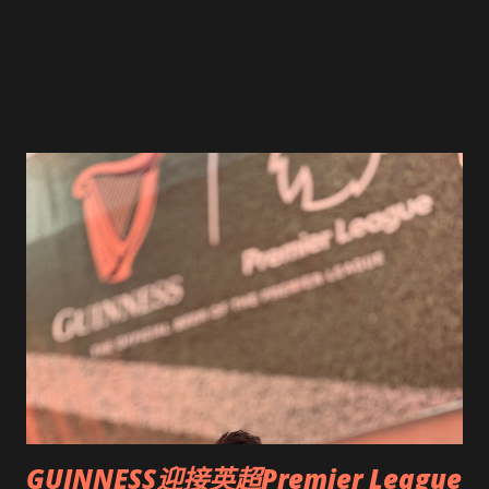
GUINNESS迎接英超Premier League