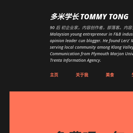
多米学长 TOMMY TONG
90 后 初企业家，内容创作者，部落客。内容多
Malaysian young entrepreneur in F&B indust
opinion leader cun blogger. He found Lerz' M
serving local community among Klang Valley
Communication from Plymouth Marjon Univers
Trenta Information Agency.
主页
关于我
美食