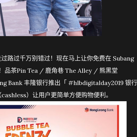
路过千万别错过！现在马上让你免费在 Subang
Pin Tea / 鹿角巷 The Alley / 熊黑堂
g Bank 丰隆银行推出「 #hlbdigitalday2019 银
cashless）让用户更简单方便购物便利。