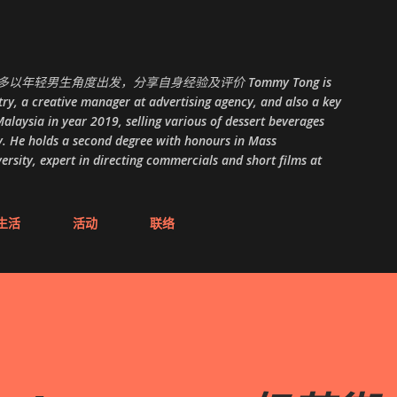
跳至主要内容
以年轻男生角度出发，分享自身经验及评价 Tommy Tong is
ry, a creative manager at advertising agency, and also a key
alaysia in year 2019, selling various of dessert beverages
. He holds a second degree with honours in Mass
ity, expert in directing commercials and short films at
生活
活动
联络