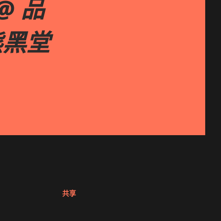
@ 品
 熊黑堂
共享