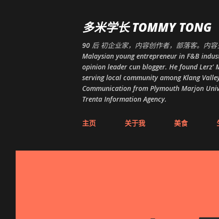
多米学长 TOMMY TONG
90 后 初企业家，内容创作者，部落客。内容多
Malaysian young entrepreneur in F&B indust
opinion leader cun blogger. He found Lerz' M
serving local community among Klang Valley
Communication from Plymouth Marjon Univers
Trenta Information Agency.
主页
关于我
美食