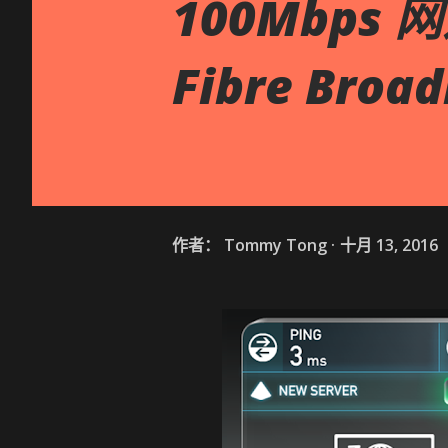
100Mbps 
Fibre Broa
作者：
Tommy Tong
十月 13, 2016