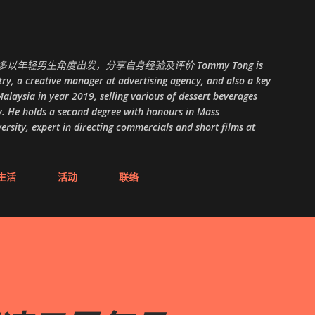
跳至主要内容
以年轻男生角度出发，分享自身经验及评价 Tommy Tong is
ry, a creative manager at advertising agency, and also a key
alaysia in year 2019, selling various of dessert beverages
. He holds a second degree with honours in Mass
ity, expert in directing commercials and short films at
生活
活动
联络