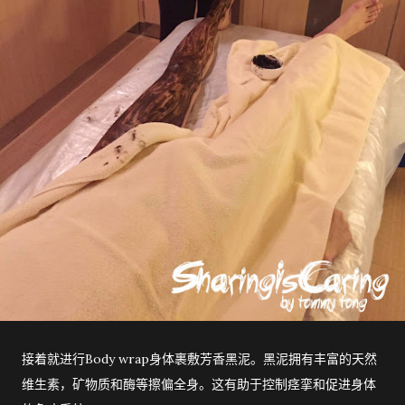
接着就进行Body wrap身体裹敷芳香黑泥。黑泥拥有丰富的天然
维生素，矿物质和酶等擦偏全身。这有助于控制痉挛和促进身体