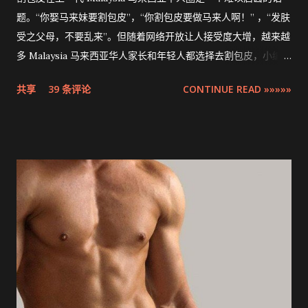
题。“你娶马来妹要割包皮”，“你割包皮要做马来人啊！” ，“发肤
受之父母，不要乱来”。但随着网络开放让人接受度大增，越来越
多 Malaysia 马来西亚华人家长和年轻人都选择去割包皮，小编多
米也不例外。现在割包皮不再是用巴冷刀的年代了，这次将介绍
共享
39 条评论
CONTINUE READ »»»»»
的是最先进，零出血，零缝针，15分钟快速完成的 ZSR
Circumcision Stapler 男生割包皮-包皮环切吻合器。