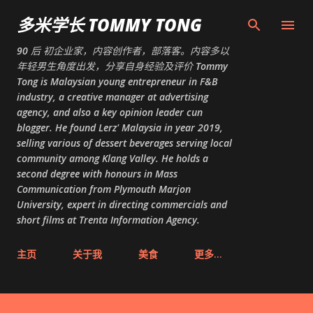
跳至主要内容
多米学长 TOMMY TONG
90 后 初企业家，内容创作者，部落客。内容多以
年轻男生角度出发，分享自身经验及评价 Tommy
Tong is Malaysian young entrepreneur in F&B
industry, a creative manager at advertising
agency, and also a key opinion leader cun
blogger. He found Lerz' Malaysia in year 2019,
selling various of dessert beverages serving local
community among Klang Valley. He holds a
second degree with honours in Mass
Communication from Plymouth Marjon
University, expert in directing commercials and
short films at Trenta Information Agency.
主页
关于我
美食
更多…