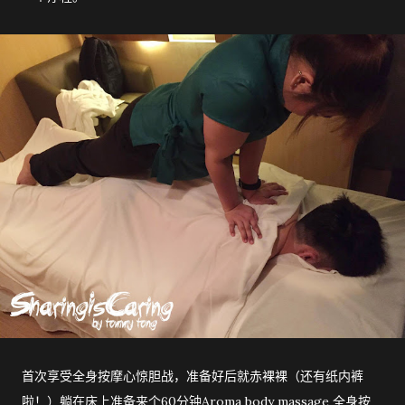
首次享受全身按摩心惊胆战，准备好后就赤裸裸（还有纸内裤
啦！）躺在床上准备来个60分钟Aroma body massage 全身按