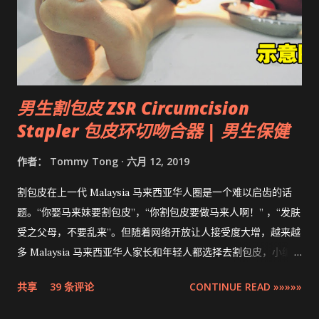
男生割包皮 ZSR Circumcision
Stapler 包皮环切吻合器 | 男生保健
作者：
Tommy Tong
六月 12, 2019
割包皮在上一代 Malaysia 马来西亚华人圈是一个难以启齿的话
题。“你娶马来妹要割包皮”，“你割包皮要做马来人啊！” ，“发肤
受之父母，不要乱来”。但随着网络开放让人接受度大增，越来越
多 Malaysia 马来西亚华人家长和年轻人都选择去割包皮，小编多
米也不例外。现在割包皮不再是用巴冷刀的年代了，这次将介绍
共享
39 条评论
CONTINUE READ »»»»»
的是最先进，零出血，零缝针，15分钟快速完成的 ZSR
Circumcision Stapler 男生割包皮-包皮环切吻合器。