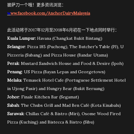
披萨刀一个哦！更多资讯浏览：
w
ww.facebook.com/AnchorDairyMalaysia
此活动将于2017年12月至2018年6月初在一下地点同时举行：
Kuala Lumpur:
Havana (Changkat Bukit Bintang)
Selangor
: Pizza 185 (Puchong), The Butcher's Table (PJ), U
Pizzeria (Subang) and Pizza House (Bandar Utama)
Perak
: Mustard Sandwich House and Food & Desire (Ipoh)
Penang
: US Pizza (Bayan Lepas and Georgetown)
Melaka
: Temasek Hotel Cafe (Portuguese Settlement Hotel
in Ujong Pasir) and Hungry Bear (Bukit Beruang)
Johor
: Finale Kitchen Bar (Segamat)
Sabah
: The Chubs Grill and Mad Ben Café (Kota Kinabalu)
Sarawak
: Chillax Café & Bistro (Miri), Osome Wood Fired
Pizza (Kuching) and Bistecca & Bistro (Sibu)