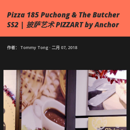
Pizza 185 Puchong & The Butcher
SS2 | 披萨艺术 PIZZART by Anchor
作者：
Tommy Tong
二月 07, 2018