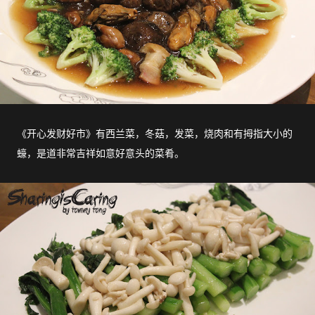
《开心发财好市》有西兰菜，冬菇，发菜，烧肉和有拇指大小的
蠔，是道非常吉祥如意好意头的菜肴。