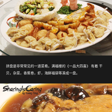
拼盘是非常常见的一道菜肴。满福楼的《一品大四喜》 有着 干
贝，杂菜，香蕉卷，虾，海鲜福袋等凑成一盘。