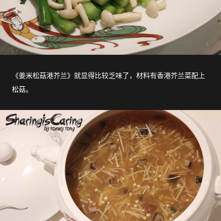
《姜米松菇港芥兰》就显得比较乏味了，材料有香港芥兰菜配上
松菇。