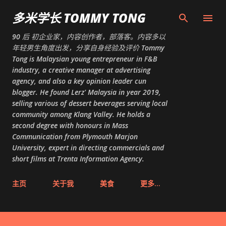
跳至主要内容
多米学长 TOMMY TONG
90 后 初企业家，内容创作者，部落客。内容多以
年轻男生角度出发，分享自身经验及评价 Tommy
Tong is Malaysian young entrepreneur in F&B
industry, a creative manager at advertising
agency, and also a key opinion leader cun
blogger. He found Lerz' Malaysia in year 2019,
selling various of dessert beverages serving local
community among Klang Valley. He holds a
second degree with honours in Mass
Communication from Plymouth Marjon
University, expert in directing commercials and
short films at Trenta Information Agency.
主页
关于我
美食
更多…