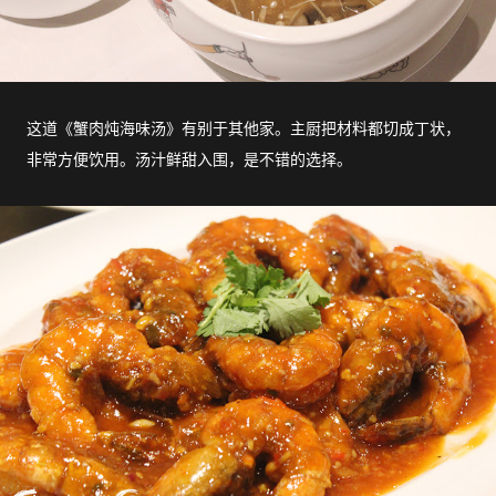
这道《蟹肉炖海味汤》有别于其他家。主厨把材料都切成丁状，
非常方便饮用。汤汁鲜甜入围，是不错的选择。