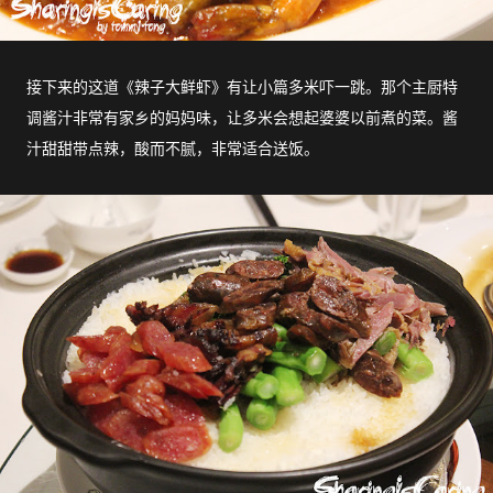
接下来的这道《辣子大鲜虾》有让小篇多米吓一跳。那个主厨特
调酱汁非常有家乡的妈妈味，让多米会想起婆婆以前煮的菜。酱
汁甜甜带点辣，酸而不腻，非常适合送饭。