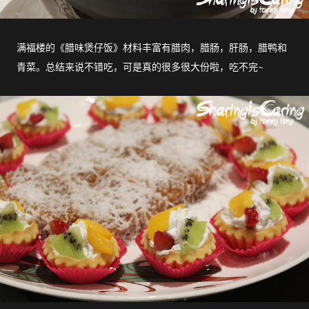
满福楼的《腊味煲仔饭》材料丰富有腊肉，腊肠，肝肠，腊鸭和
青菜。总结来说不错吃，可是真的很多很大份啦，吃不完~