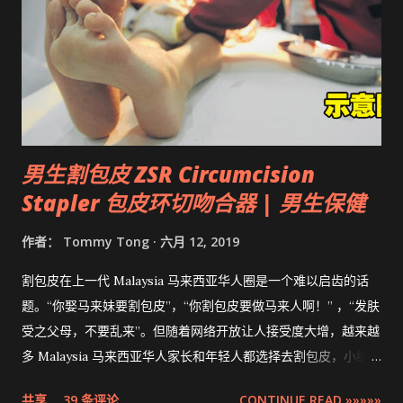
男生割包皮 ZSR Circumcision
Stapler 包皮环切吻合器 | 男生保健
作者：
Tommy Tong
六月 12, 2019
割包皮在上一代 Malaysia 马来西亚华人圈是一个难以启齿的话
题。“你娶马来妹要割包皮”，“你割包皮要做马来人啊！” ，“发肤
受之父母，不要乱来”。但随着网络开放让人接受度大增，越来越
多 Malaysia 马来西亚华人家长和年轻人都选择去割包皮，小编多
米也不例外。现在割包皮不再是用巴冷刀的年代了，这次将介绍
共享
39 条评论
CONTINUE READ »»»»»