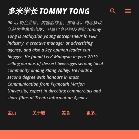
跳至主要内容
多米学长 TOMMY TONG
90 后 初企业家，内容创作者，部落客。内容多以
年轻男生角度出发，分享自身经验及评价 Tommy
Tong is Malaysian young entrepreneur in F&B
industry, a creative manager at advertising
agency, and also a key opinion leader cun
blogger. He found Lerz' Malaysia in year 2019,
selling various of dessert beverages serving local
community among Klang Valley. He holds a
second degree with honours in Mass
Communication from Plymouth Marjon
University, expert in directing commercials and
short films at Trenta Information Agency.
主页
关于我
美食
更多…