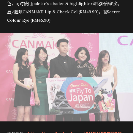
色，同时使用palette's shader & highlighter深化眼部轮廓。
唇/脸颊CANMAKE Lip & Cheek Gel (RM49.90)，眼Secret
Colour Eye (RM45.90)