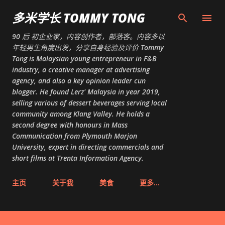
跳至主要内容
多米学长 TOMMY TONG
90 后 初企业家，内容创作者，部落客。内容多以
年轻男生角度出发，分享自身经验及评价 Tommy
Tong is Malaysian young entrepreneur in F&B
industry, a creative manager at advertising
agency, and also a key opinion leader cun
blogger. He found Lerz' Malaysia in year 2019,
selling various of dessert beverages serving local
community among Klang Valley. He holds a
second degree with honours in Mass
Communication from Plymouth Marjon
University, expert in directing commercials and
short films at Trenta Information Agency.
主页
关于我
美食
更多…