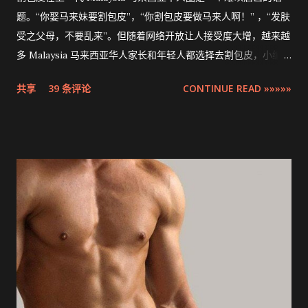
题。“你娶马来妹要割包皮”，“你割包皮要做马来人啊！” ，“发肤
受之父母，不要乱来”。但随着网络开放让人接受度大增，越来越
多 Malaysia 马来西亚华人家长和年轻人都选择去割包皮，小编多
米也不例外。现在割包皮不再是用巴冷刀的年代了，这次将介绍
共享
39 条评论
CONTINUE READ »»»»»
的是最先进，零出血，零缝针，15分钟快速完成的 ZSR
Circumcision Stapler 男生割包皮-包皮环切吻合器。