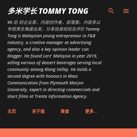
跳至主要内容
多米学长 TOMMY TONG
90 后 初企业家，内容创作者，部落客。内容多以
年轻男生角度出发，分享自身经验及评价 Tommy
Tong is Malaysian young entrepreneur in F&B
industry, a creative manager at advertising
agency, and also a key opinion leader cun
blogger. He found Lerz' Malaysia in year 2019,
selling various of dessert beverages serving local
community among Klang Valley. He holds a
second degree with honours in Mass
Communication from Plymouth Marjon
University, expert in directing commercials and
short films at Trenta Information Agency.
主页
关于我
美食
更多…