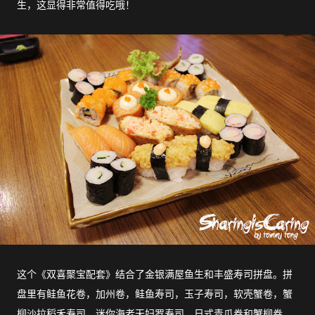
生，这显得非常值得吃哦！
这个《双喜聚宝配套》结合了金银满屋鱼生和丰盛寿司拼盘。拼
盘里有鲑鱼花卷，加州卷，鲑鱼寿司，玉子寿司，软壳蟹卷，蟹
柳沙拉稻禾寿司，迷你海老天妇罗寿司，日式青瓜卷和蟹柳卷