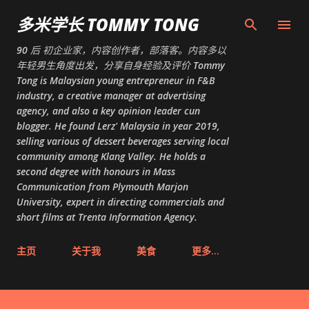
跳至主要内容
多米学长 TOMMY TONG
90 后 初企业家，内容创作者，部落客。内容多以
年轻男生角度出发，分享自身经验及评价 Tommy
Tong is Malaysian young entrepreneur in F&B
industry, a creative manager at advertising
agency, and also a key opinion leader cun
blogger. He found Lerz' Malaysia in year 2019,
selling various of dessert beverages serving local
community among Klang Valley. He holds a
second degree with honours in Mass
Communication from Plymouth Marjon
University, expert in directing commercials and
short films at Trenta Information Agency.
主页
关于我
美食
更多…