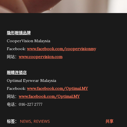
隐形眼镜品牌
CooperVision Malaysia
Facebook:
www.facebook.com/coopervisionmy
网站：
www.coopervision.com
眼睛连锁店
Optimal Eyewear Malaysia
Facebook:
www.facebook.com/Optimal.MY
网站：
www.facebook.com/Optimal.MY
电话：016-227 2777
标签：
NEWS
REVIEWS
共享