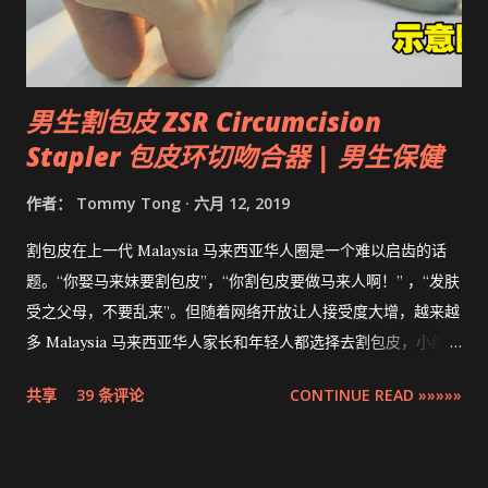
男生割包皮 ZSR Circumcision
Stapler 包皮环切吻合器 | 男生保健
作者：
Tommy Tong
六月 12, 2019
割包皮在上一代 Malaysia 马来西亚华人圈是一个难以启齿的话
题。“你娶马来妹要割包皮”，“你割包皮要做马来人啊！” ，“发肤
受之父母，不要乱来”。但随着网络开放让人接受度大增，越来越
多 Malaysia 马来西亚华人家长和年轻人都选择去割包皮，小编多
米也不例外。现在割包皮不再是用巴冷刀的年代了，这次将介绍
共享
39 条评论
CONTINUE READ »»»»»
的是最先进，零出血，零缝针，15分钟快速完成的 ZSR
Circumcision Stapler 男生割包皮-包皮环切吻合器。