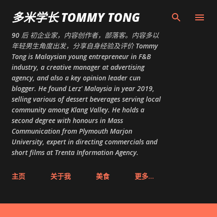
跳至主要内容
多米学长 TOMMY TONG
90 后 初企业家，内容创作者，部落客。内容多以
年轻男生角度出发，分享自身经验及评价 Tommy
Tong is Malaysian young entrepreneur in F&B
industry, a creative manager at advertising
agency, and also a key opinion leader cun
blogger. He found Lerz' Malaysia in year 2019,
selling various of dessert beverages serving local
community among Klang Valley. He holds a
second degree with honours in Mass
Communication from Plymouth Marjon
University, expert in directing commercials and
short films at Trenta Information Agency.
主页
关于我
美食
更多…