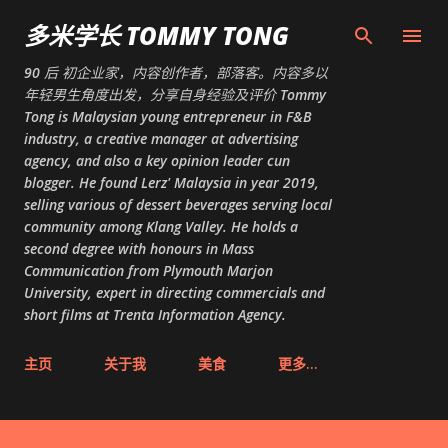
跳至主要内容
多米学长 TOMMY TONG
90 后 初企业家，内容创作者，部落客。内容多以
年轻男生角度出发，分享自身经验及评价 Tommy
Tong is Malaysian young entrepreneur in F&B
industry, a creative manager at advertising
agency, and also a key opinion leader cun
blogger. He found Lerz' Malaysia in year 2019,
selling various of dessert beverages serving local
community among Klang Valley. He holds a
second degree with honours in Mass
Communication from Plymouth Marjon
University, expert in directing commercials and
short films at Trenta Information Agency.
主页
关于我
美食
更多…