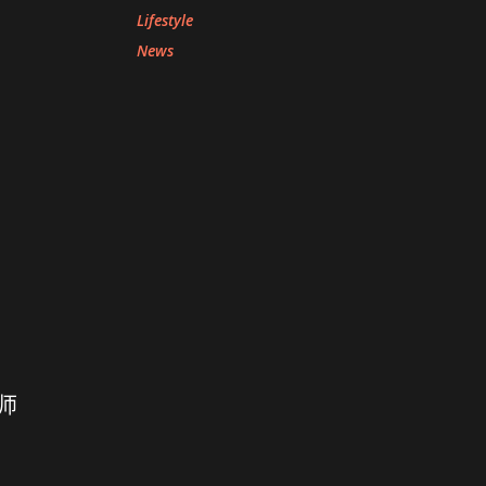
Lifestyle
News
酒师