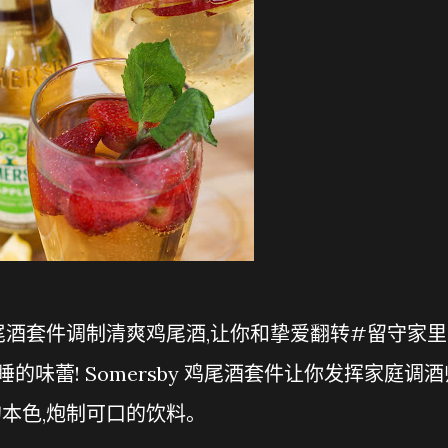
醒沉睡的味蕾! Somersby 鸡尾酒套件让你发挥家庭调
的本色,炮制可口的饮料。