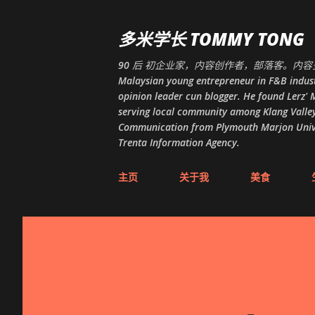
多米学长 TOMMY TONG
90 后 初企业家，内容创作者，部落客。内容多
Malaysian young entrepreneur in F&B indust
opinion leader cun blogger. He found Lerz' M
serving local community among Klang Valley
Communication from Plymouth Marjon Univers
Trenta Information Agency.
主页
关于我
美食