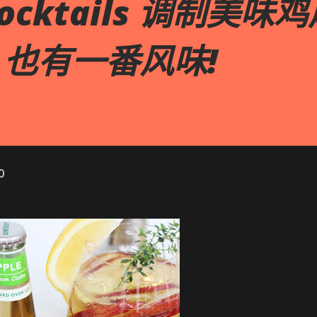
 Cocktails 调制美味
e 也有一番风味!
0