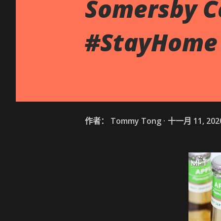
Somersby
#StayHom
作者：
Tommy Tong
十一月 11, 202