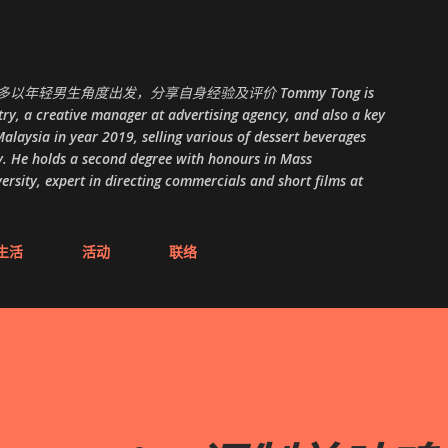
跳至主要内容
以年轻男生角度出发，分享自身经验及评价 Tommy Tong is
ry, a creative manager at advertising agency, and also a key
alaysia in year 2019, selling various of dessert beverages
. He holds a second degree with honours in Mass
ity, expert in directing commercials and short films at
生活
活动
联络