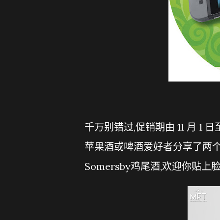
千万别错过,促销期由 11 月 1 日至
苹果酒或啤酒爱好者分享了两个
Somersby鸡尾酒,欢迎你贴上脸书