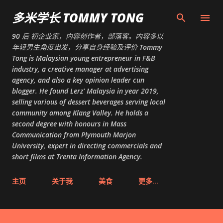
跳至主要内容
多米学长 TOMMY TONG
90 后 初企业家，内容创作者，部落客。内容多以
年轻男生角度出发，分享自身经验及评价 Tommy
Tong is Malaysian young entrepreneur in F&B
industry, a creative manager at advertising
agency, and also a key opinion leader cun
blogger. He found Lerz' Malaysia in year 2019,
selling various of dessert beverages serving local
community among Klang Valley. He holds a
second degree with honours in Mass
Communication from Plymouth Marjon
University, expert in directing commercials and
short films at Trenta Information Agency.
主页
关于我
美食
更多…