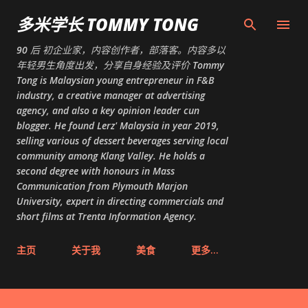
跳至主要内容
多米学长 TOMMY TONG
90 后 初企业家，内容创作者，部落客。内容多以
年轻男生角度出发，分享自身经验及评价 Tommy
Tong is Malaysian young entrepreneur in F&B
industry, a creative manager at advertising
agency, and also a key opinion leader cun
blogger. He found Lerz' Malaysia in year 2019,
selling various of dessert beverages serving local
community among Klang Valley. He holds a
second degree with honours in Mass
Communication from Plymouth Marjon
University, expert in directing commercials and
short films at Trenta Information Agency.
主页
关于我
美食
更多…