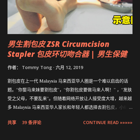
男生割包皮 ZSR Circumcision
Stapler 包皮环切吻合器 | 男生保健
作者：
Tommy Tong
六月 12, 2019
割包皮在上一代 Malaysia 马来西亚华人圈是一个难以启齿的话
题。“你娶马来妹要割包皮”，“你割包皮要做马来人啊！” ，“发肤
受之父母，不要乱来”。但随着网络开放让人接受度大增，越来越
多 Malaysia 马来西亚华人家长和年轻人都选择去割包皮，小编多
米也不例外。现在割包皮不再是用巴冷刀的年代了，这次将介绍
共享
39 条评论
CONTINUE READ »»»»»
的是最先进，零出血，零缝针，15分钟快速完成的 ZSR
Circumcision Stapler 男生割包皮-包皮环切吻合器。