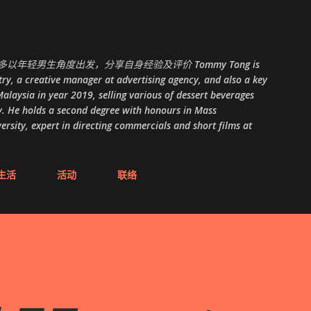
跳至主要内容
以年轻男生角度出发，分享自身经验及评价 Tommy Tong is
ry, a creative manager at advertising agency, and also a key
alaysia in year 2019, selling various of dessert beverages
. He holds a second degree with honours in Mass
ity, expert in directing commercials and short films at
生活
活动
联络