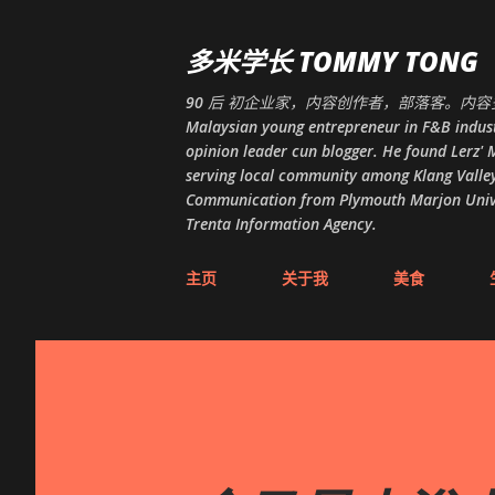
多米学长 TOMMY TONG
90 后 初企业家，内容创作者，部落客。内容多
Malaysian young entrepreneur in F&B indust
opinion leader cun blogger. He found Lerz' M
serving local community among Klang Valley
Communication from Plymouth Marjon Univers
Trenta Information Agency.
主页
关于我
美食