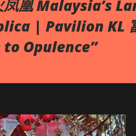
 Malaysia’s Lar
plica | Pavilion K
 to Opulence”