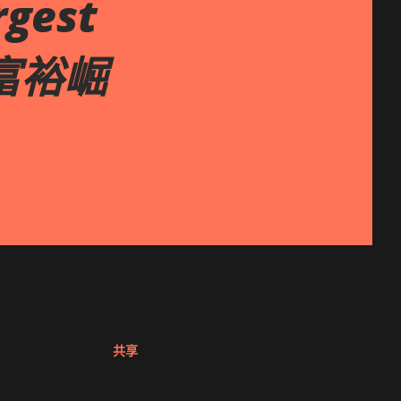
gest
L 富裕崛
共享