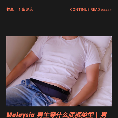
Compilation ZSR Circumcision Sunat Stapler Clinic list in
共享
1 条评论
CONTINUE READ »»»»»
Klang Valley 。
Malaysia 男生穿什么底裤类型 | 男