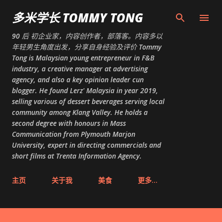
跳至主要内容
多米学长 TOMMY TONG
90 后 初企业家，内容创作者，部落客。内容多以
年轻男生角度出发，分享自身经验及评价 Tommy
Tong is Malaysian young entrepreneur in F&B
industry, a creative manager at advertising
agency, and also a key opinion leader cun
blogger. He found Lerz' Malaysia in year 2019,
selling various of dessert beverages serving local
community among Klang Valley. He holds a
second degree with honours in Mass
Communication from Plymouth Marjon
University, expert in directing commercials and
short films at Trenta Information Agency.
主页
关于我
美食
更多…