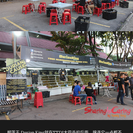
榴莲王 Durian King就在TTDI大巴杀的后面，搜寻它一点都不